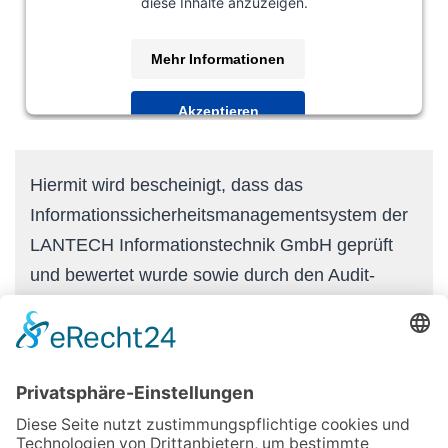
diese Inhalte anzuzeigen.
Mehr Informationen
Akzeptieren
powered by
Usercentrics Consent Management
Platform
&
eRecht24
Hiermit wird bescheinigt, dass das
Informationssicherheitsmanagementsystem der
LANTECH Informationstechnik GmbH geprüft
und bewertet wurde sowie durch den Audit-
Bericht Nr. 24-015-025 den Nachweis erbracht
hat, dass die Forderungen der
DIN EN ISO 27001:2023
für den Geltungsbereich: